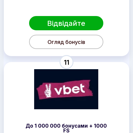
Відвідайте
Огляд бонусів
11
До 1 000 000 бонусами + 1000
FS