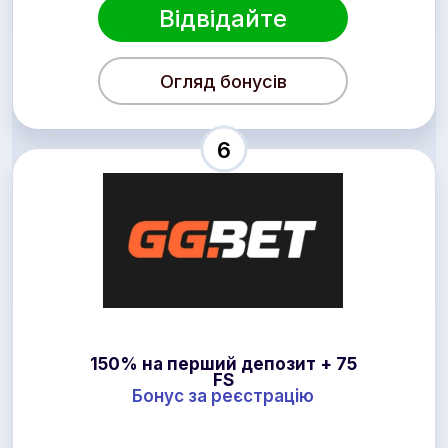
Відвідайте
Огляд бонусів
6
150% на перший депозит + 75
FS
Бонус за реєстрацію