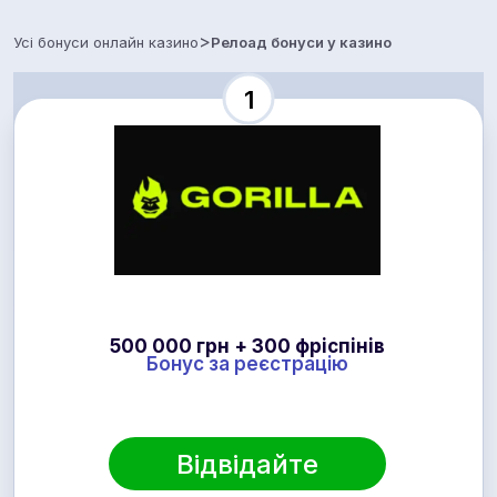
>
Усі бонуси онлайн казино
Релоад бонуси у казино
1
500 000 грн + 300 фріспінів
Бонус за реєстрацію
Відвідайте