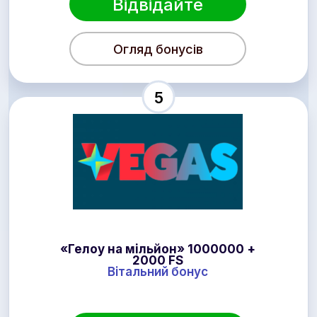
Відвідайте
Огляд бонусів
5
«Гелоу на мільйон» 1000000 +
2000 FS
Вітальний бонус