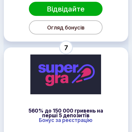
Відвідайте
Огляд бонусів
7
560% до 150 000 гривень на
перші 5 депозитів
Бонус за реєстрацію