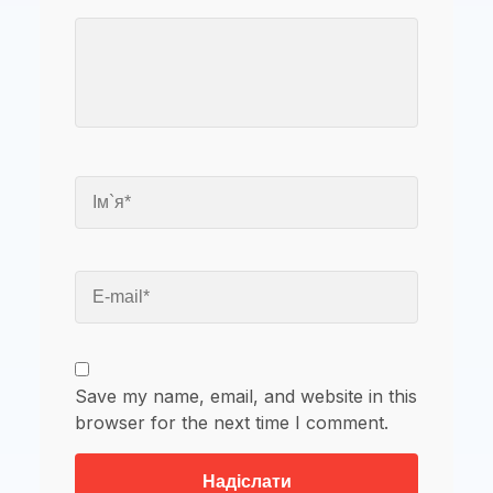
Save my name, email, and website in this
browser for the next time I comment.