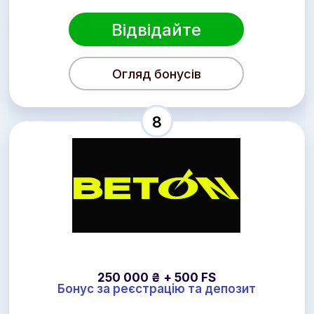
Відвідайте
Огляд бонусів
8
250 000 ₴ + 500 FS
Бонус за реєстрацію та депозит