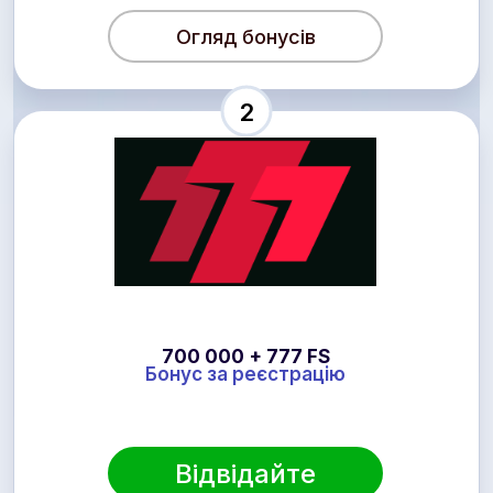
Огляд бонусів
2
700 000 + 777 FS
Бонус за реєстрацію
Відвідайте