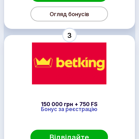
Огляд бонусів
3
150 000 грн + 750 FS
Бонус за реєстрацію
Відвідайте