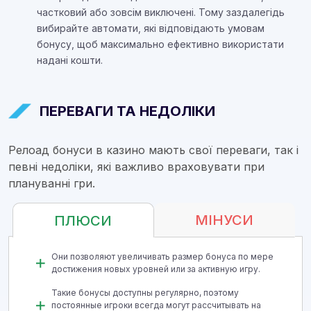
частковий або зовсім виключені. Тому заздалегідь
вибирайте автомати, які відповідають умовам
бонусу, щоб максимально ефективно використати
надані кошти.
ПЕРЕВАГИ ТА НЕДОЛІКИ
Релоад бонуси в казино мають свої переваги, так і
певні недоліки, які важливо враховувати при
плануванні гри.
МІНУСИ
ПЛЮСИ
Они позволяют увеличивать размер бонуса по мере
достижения новых уровней или за активную игру.
Такие бонусы доступны регулярно, поэтому
постоянные игроки всегда могут рассчитывать на