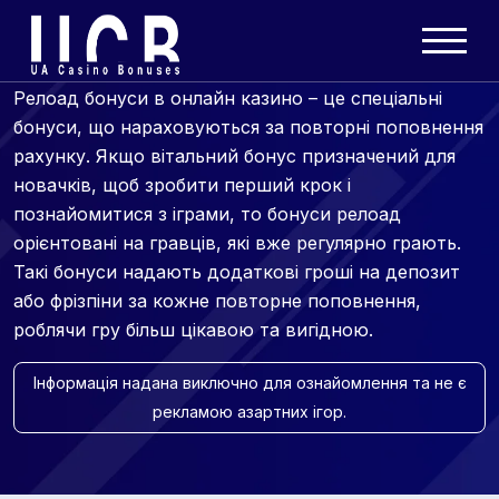
Релоад бонуси в онлайн казино – це спеціальні
бонуси, що нараховуються за повторні поповнення
рахунку. Якщо вітальний бонус призначений для
новачків, щоб зробити перший крок і
познайомитися з іграми, то бонуси релоад
орієнтовані на гравців, які вже регулярно грають.
Такі бонуси надають додаткові гроші на депозит
або фрізпіни за кожне повторне поповнення,
роблячи гру більш цікавою та вигідною.
Інформація надана виключно для ознайомлення та не є
рекламою азартних ігор.