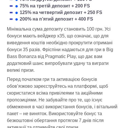
75% на третій депозит + 200 FS
125% на четвертий депозит + 250 FS
200% на п’ятий депозит + 400 FS
Мінімальна сума депозиту становить 100 грн. Усі
бонуси мають вейджер x35, що означає, що для
виведення коштів необхідно прокрутити отримані
бонуси 35 разів. Фріспіни надаються для гри в Big
Bass Bonanza від Pragmatic Play, що дає вам
додатковий шанс випробувати удачу та виграти
великі призи.
Перед початком гри та активацією бонусів
обов’язково зареєструйтесь на платформі, щоб
скористатися всіма привілеями та акційними
пропозиціями. Не забувайте про те, що існує
обмеження в часі використання бонусів, і вітальний
пакет – не виняток. Використовуйте бонус та
безкоштовні обертання протягом 7 днів після
активації та отримуйте свої призи.