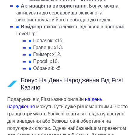
Активація та використання.
Бонус можна
активувати до середовища включно, а
використовувати його необхідно до неділі.
Вейджер
також залежить від рівня в програмі
Level Up:
Новачок: х15.
Гравець: х13.
Геймер: х12.
Профі: х10.
Обраний: х5
Бонус На День Народження Від First
Казино
Подарунки від First казино онлайн
на день
народження
можуть бути дуже різноманітними. Часто
гравці отримують бонусні кошти, які відразу доступні
для виведення або безкоштовні обертання на
популярних слотах. Однак найбажанішим презентом