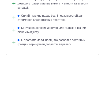
дозволяє гравцям легше виконати вимоги та вивести
виграші.
Онлайн-казино надає безліч можливостей для
отримання безкоштовних обертань
Бонуси на депозит доступні для гравців з різним
рівнем бюджету
Є програма лояльності, яка дозволяє постійним
гравцям отримувати додаткові переваги