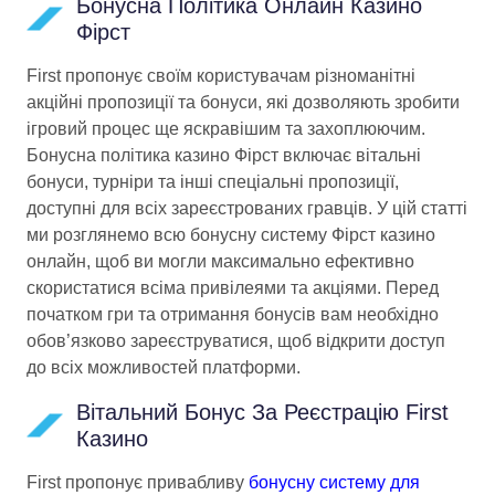
Бонусна Політика Онлайн Казино
Фірст
First пропонує своїм користувачам різноманітні
акційні пропозиції та бонуси, які дозволяють зробити
ігровий процес ще яскравішим та захоплюючим.
Бонусна політика казино Фірст включає вітальні
бонуси, турніри та інші спеціальні пропозиції,
доступні для всіх зареєстрованих гравців. У цій статті
ми розглянемо всю бонусну систему Фірст казино
онлайн, щоб ви могли максимально ефективно
скористатися всіма привілеями та акціями. Перед
початком гри та отримання бонусів вам необхідно
обов’язково зареєструватися, щоб відкрити доступ
до всіх можливостей платформи.
Вітальний Бонус За Реєстрацію First
Казино
First пропонує привабливу
бонусну систему для