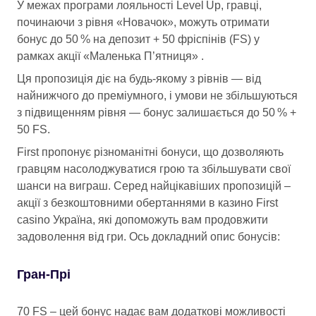
У межах програми лояльності Level Up, гравці,
починаючи з рівня «Новачок», можуть отримати
бонус до 50 % на депозит + 50 фріспінів (FS) у
рамках акції «Маленька П’ятниця» .
Ця пропозиція діє на будь-якому з рівнів — від
найнижчого до преміумного, і умови не збільшуються
з підвищенням рівня — бонус залишається до 50 % +
50 FS.
First пропонує різноманітні бонуси, що дозволяють
гравцям насолоджуватися грою та збільшувати свої
шанси на виграш. Серед найцікавіших пропозицій –
акції з безкоштовними обертаннями в казино First
casino Україна, які допоможуть вам продовжити
задоволення від гри. Ось докладний опис бонусів:
Гран-Прі
70 FS – цей бонус надає вам додаткові можливості