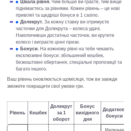
Шкала рівня.
Чим більше ви граєте, тим вище
піднімаєтесь за рівнями. Кожен рівень – це нові
привілеї та щедріші бонуси в 1 casino.
Долекрут.
За кожну ставку ви отримуєте
часточки для Долекрута – колеса удачі.
Накопичивши достатньо часточок, ви крутите
колесо і виграєте цінні призи.
Бонуси.
На кожному рівні на тебе чекають
ексклюзивні бонуси: збільшений кешбек,
безкоштовні обертання, спеціальні пропозиції та
багато іншого.
Ваш рівень оновлюється щомісяця, тож ви завжди
зможете покращити свої умови гри.
Долекрут
Бонус
Додаткові
Рівень
Кешбек
за 1
вихідного
бонуси
оборот
дня
Маленька