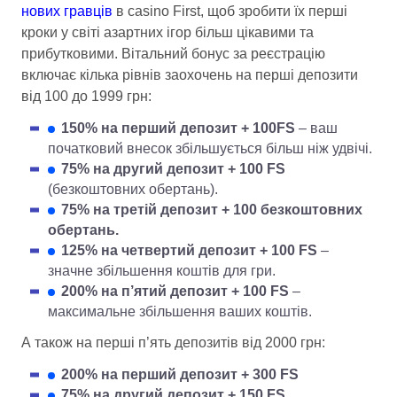
нових гравців
в casino First, щоб зробити їх перші
кроки у світі азартних ігор більш цікавими та
прибутковими. Вітальний бонус за реєстрацію
включає кілька рівнів заохочень на перші депозити
від 100 до 1999 грн:
150% на перший депозит + 100FS
– ваш
початковий внесок збільшується більш ніж удвічі.
75% на другий депозит + 100 FS
(безкоштовних обертань).
75% на третій депозит + 100 безкоштовних
обертань.
125% на четвертий депозит + 100 FS
–
значне збільшення коштів для гри.
200% на п’ятий депозит + 100 FS
–
максимальне збільшення ваших коштів.
А також на перші п’ять депозитів від 2000 грн:
200% на перший депозит + 300 FS
75% на другий депозит + 150 FS