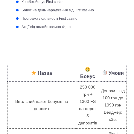
Кешбек бонус First casino
Бонус на день народження від First казино
Програма лояльності First casino
Акції від онлайн казино Фірст
Турніри First казино
Умови використання бонусів від онлайн Фірст казино онлайн
Підсумки від автора
Назва
Умови
Бонус
250 000
Депозит: від
грн +
100 грн до
Вітальний пакет бонусів на
1300 FS
1999 грн
депозит
на перші
Вейджер:
5
х35.
депозитів
Рівні