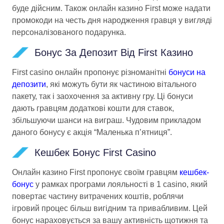
буде дійсним. Також онлайн казино First може надати
промокоди на честь дня народження гравця у вигляді
персоналізованого подарунка.
Бонус За Депозит Від First Казино
First casino онлайн пропонує різноманітні
бонуси на
депозити
, які можуть бути як частиною вітального
пакету, так і заохочення за активну гру. Ці бонуси
дають гравцям додаткові кошти для ставок,
збільшуючи шанси на виграш. Чудовим прикладом
даного бонусу є акція “Маленька п’ятниця”.
Кешбек Бонус First Casino
Онлайн казино First пропонує своїм гравцям
кешбек-
бонус
у рамках програми лояльності в 1 casino, який
повертає частину витрачених коштів, роблячи
ігровий процес більш вигідним та привабливим. Цей
бонус нараховується за вашу активність щотижня та