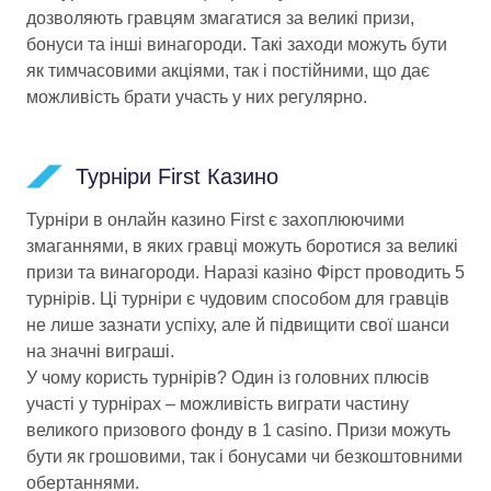
дозволяють гравцям змагатися за великі призи,
бонуси та інші винагороди. Такі заходи можуть бути
як тимчасовими акціями, так і постійними, що дає
можливість брати участь у них регулярно.
Турніри First Казино
Турніри в онлайн казино First є захоплюючими
змаганнями, в яких гравці можуть боротися за великі
призи та винагороди. Наразі казіно Фірст проводить 5
турнірів. Ці турніри є чудовим способом для гравців
не лише зазнати успіху, але й підвищити свої шанси
на значні виграші.
У чому користь турнірів? Один із головних плюсів
участі у турнірах – можливість виграти частину
великого призового фонду в 1 casino. Призи можуть
бути як грошовими, так і бонусами чи безкоштовними
обертаннями.