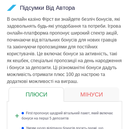
Підсумки Від Автора
В онлайн казіно Фірст ви знайдете безліч бонусів, які
задовольнять будь-які уподобання та потреби. Ігрова
онлайн-платформа пропонує широкий спектр акцій,
починаючи від вітальних бонусів для нових гравців
та закінчуючи пропозиціями для постійних
користувачів. Це включає бонуси за активність, такі
як кешбек, спеціальні пропозиції на день народження
і бонуси за депозити. Ці різноманітні бонуси дадуть
можливість отримати плюс 100 до настрою та
додаткові можливості на виграш.
МІНУСИ
ПЛЮСИ
First пропонує щедрий вітальний пакет, який включає
бонуси на перші 5 депозитів
Умови щодо відіграшу бонусів досить гнучкі, що