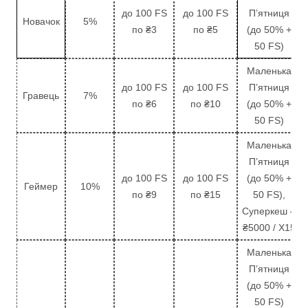
до 100 FS
до 100 FS
П’ятниця
Новачок
5%
по ₴3
по ₴5
(до 50% +
50 FS)
Маленька
до 100 FS
до 100 FS
П’ятниця
Гравець
7%
по ₴6
по ₴10
(до 50% +
50 FS)
Маленька
П’ятниця
до 100 FS
до 100 FS
(до 50% +
Геймер
10%
по ₴9
по ₴15
50 FS),
Суперкеш –
₴5000 / X15
Маленька
П’ятниця
(до 50% +
50 FS)