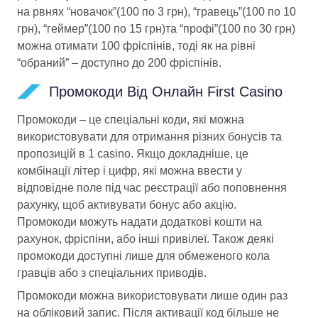
на рвнях “новачок”(100 по 3 грн), “гравець”(100 по 10
грн), “геймер”(100 по 15 грн)та “профі”(100 по 30 грн)
можна отимати 100 фріспінів, тоді як на рівні
“обраний” – доступно до 200 фріспінів.
Промокоди Від Онлайн First Casino
Промокоди – це спеціальні коди, які можна
використовувати для отримання різних бонусів та
пропозицій в 1 casino. Якщо докладніше, це
комбінації літер і цифр, які можна ввести у
відповідне поле під час реєстрації або поповнення
рахунку, щоб активувати бонус або акцію.
Промокоди можуть надати додаткові кошти на
рахунок, фріспіни, або інші привілеї. Також деякі
промокоди доступні лише для обмеженого кола
гравців або з спеціальних приводів.
Промокоди можна використовувати лише один раз
на обліковий запис. Після активації код більше не