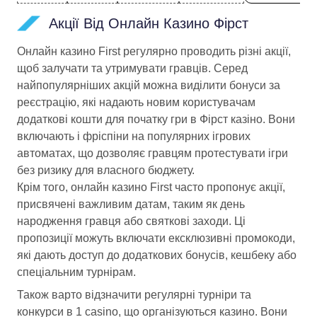
Акції Від Онлайн Казино Фірст
Онлайн казино First регулярно проводить різні акції,
щоб залучати та утримувати гравців. Серед
найпопулярніших акцій можна виділити бонуси за
реєстрацію, які надають новим користувачам
додаткові кошти для початку гри в Фірст казіно. Вони
включають і фріспіни на популярних ігрових
автоматах, що дозволяє гравцям протестувати ігри
без ризику для власного бюджету.
Крім того, онлайн казино First часто пропонує акції,
присвячені важливим датам, таким як день
народження гравця або святкові заходи. Ці
пропозиції можуть включати ексклюзивні промокоди,
які дають доступ до додаткових бонусів, кешбеку або
спеціальним турнірам.
Також варто відзначити регулярні турніри та
конкурси в 1 casino, що організуються казино. Вони