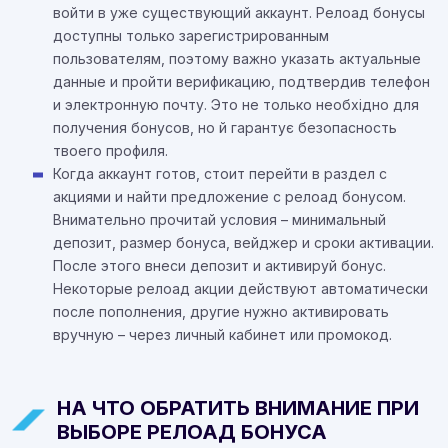
войти в уже существующий аккаунт. Релоад бонусы
доступны только зарегистрированным
пользователям, поэтому важно указать актуальные
данные и пройти верификацию, подтвердив телефон
и электронную почту. Это не только необхідно для
получения бонусов, но й гарантує безопасность
твоего профиля.
Когда аккаунт готов, стоит перейти в раздел с
акциями и найти предложение с релоад бонусом.
Внимательно прочитай условия – минимальный
депозит, размер бонуса, вейджер и сроки активации.
После этого внеси депозит и активируй бонус.
Некоторые релоад акции действуют автоматически
после пополнения, другие нужно активировать
вручную – через личный кабинет или промокод.
НА ЧТО ОБРАТИТЬ ВНИМАНИЕ ПРИ
ВЫБОРЕ РЕЛОАД БОНУСА