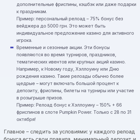
дополнительные фриспины, кэшбэк или даже подарки
к праздникам.
Пример: персональный релоад – 75% бонус без
вейджера до 5000 грн. Это может быть
индивидуальное предложение казино для активного
игрока.
Временные и сезонные акции. Эти бонусы
появляются во время турниров, праздников,
тематических ивентов или крупных акций казино.
Например, к Новому году, Хэллоуину или Дню
рождения казино. Такие релоады обычно более
щедрые – могут включать большой процент к
депозиту, фриспины, билеты на турниры или участие
в розыгрыше призов.
Пример: Релоад бонус к Хэллоуину – 150% + 66
фриспинов в слоте Pumpkin Power. Только с 28 по 31
октября!
Главное – следить за условиями: у каждого релоад
бонуса есть свои правила, минимальный депозит и