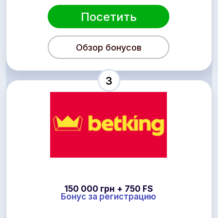
Посетить
Обзор бонусов
3
150 000 грн + 750 FS
Бонус за регистрацию