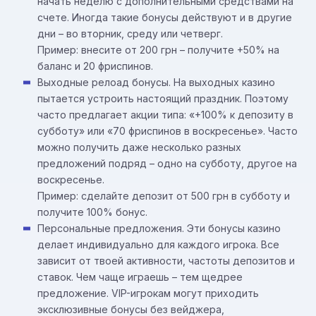
начать неделю с дополнительными средствами на
счете. Иногда такие бонусы действуют и в другие
дни – во вторник, среду или четверг.
Пример: внесите от 200 грн – получите +50% на
баланс и 20 фриспинов.
Выходные релоад бонусы. На выходных казино
пытается устроить настоящий праздник. Поэтому
часто предлагает акции типа: «+100% к депозиту в
субботу» или «70 фриспинов в воскресенье». Часто
можно получить даже несколько разных
предложений подряд – одно на субботу, другое на
воскресенье.
Пример: сделайте депозит от 500 грн в субботу и
получите 100% бонус.
Персональные предложения. Эти бонусы казино
делает индивидуально для каждого игрока. Все
зависит от твоей активности, частоты депозитов и
ставок. Чем чаще играешь – тем щедрее
предложение. VIP-игрокам могут приходить
эксклюзивные бонусы без вейджера,