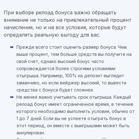
При выборе релоад бонуса важно обращать
внимание не только на привлекательный процент
начисления, но и на все условия, которые будут
определять реальную выгоду для вас.
Прежде всего стоит оценить размер бонуса. Чем
выше процент, тем больше средств вы получите на
свой счет, однако высокий бонус часто
сопровождается более строгими условиями
отыгрыша. Например, 100% на депозит выглядит
заманчиво, но если вейджер высокий, то вывести
средства с бонуса будет сложнее.
Не менее важно учитывать срок отыгрыша. Каждый
релоад бонус имеет ограниченное время, в течение
которого необходимо выполнить условия, обычно от
1 до 7 дней. Если вы не успеете отыграть бонус в
этот период, он вместе с выигрышами может быть
аннулирован.