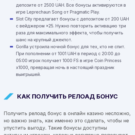
депозите от 2500 UAH. Все бонусы активируются в
игре Leprechaun Song от Pragmatic Play.
Slot City предлагает бонусы с депозитом от 200 UAH
с вейджером ×25. Нужно повторить активацию три
раза для максимального эффекта, чтобы получить
шанс на крупный джекпот.
Gorilla устроила ночной бонус для тех, кто не спит.
При пополнении от 1001 UAH в период с 20:00 до
05:00 игрок получает 1000 FS в игре Coin Princess
x1000, превращая ночь в настоящий праздник
выигрышей.
КАК ПОЛУЧИТЬ РЕЛОАД БОНУС
Получить релоад бонус в онлайн казино несложно,
но важно знать, как именно это сделать, чтобы не
упустить выгоду. Такие бонусы доступны