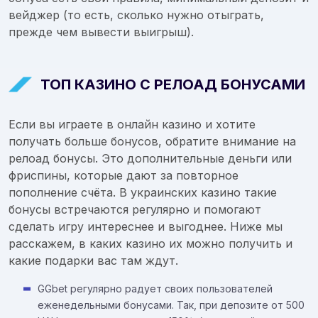
вейджер (то есть, сколько нужно отыграть,
прежде чем вывести выигрыш).
ТОП КАЗИНО С РЕЛОАД БОНУСАМИ
Если вы играете в онлайн казино и хотите
получать больше бонусов, обратите внимание на
релоад бонусы. Это дополнительные деньги или
фриспины, которые дают за повторное
пополнение счёта. В украинских казино такие
бонусы встречаются регулярно и помогают
сделать игру интереснее и выгоднее. Ниже мы
расскажем, в каких казино их можно получить и
какие подарки вас там ждут.
GGbet регулярно радует своих пользователей
еженедельными бонусами. Так, при депозите от 500